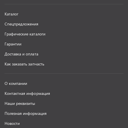
Наши реквизиты
Полезная информация
Новости
г. Миасс
+7 (351) 211-16-93
+7 (3513) 53-18-18
+7 (3513) 53-19-19
+7 (992) 512-48-38
г. Миасс, Объездная дорога, д. 2/14
z@uralst.ru
ООО «УралСпецТранс»
,
2026
Политика конфиденциальности