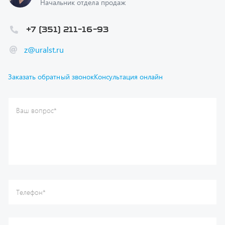
+7 (351) 211-16-93
z@uralst.ru
Заказать обратный звонок
Консультация онлайн
Ваш вопрос
*
Телефон
*
Ваше имя
*
Ваша почта
Я согласен(а) с
Политикой конфиденциальности
и даю
согласие на обработку моих персональных данных.
Отправить