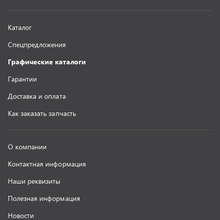
Наши реквизиты
Полезная информация
Новости
г. Миасс
+7 (351) 211-16-93
+7 (3513) 53-18-18
+7 (3513) 53-19-19
+7 (992) 512-48-38
г. Миасс, Объездная дорога, д. 2/14
z@uralst.ru
ООО «УралСпецТранс»
,
2026
Политика конфиденциальности