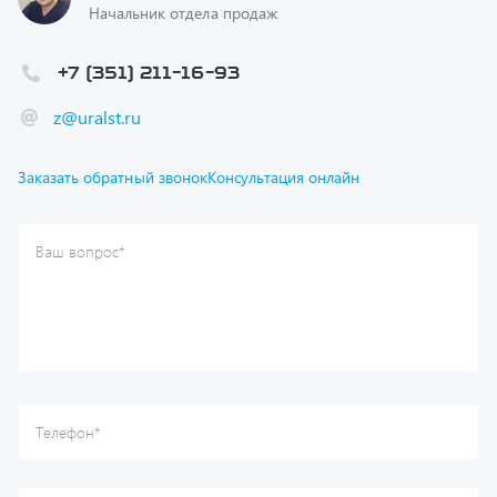
+7 (351) 211-16-93
z@uralst.ru
Заказать обратный звонок
Консультация онлайн
Ваш вопрос
*
Телефон
*
Ваше имя
*
Ваша почта
Я согласен(а) с
Политикой конфиденциальности
и даю
согласие на обработку моих персональных данных.
Отправить