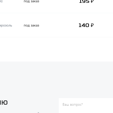
195 ₽
л)
под заказ
140 ₽
аэрозоль
под заказ
ию
Ваш вопрос
*
Телефон
*