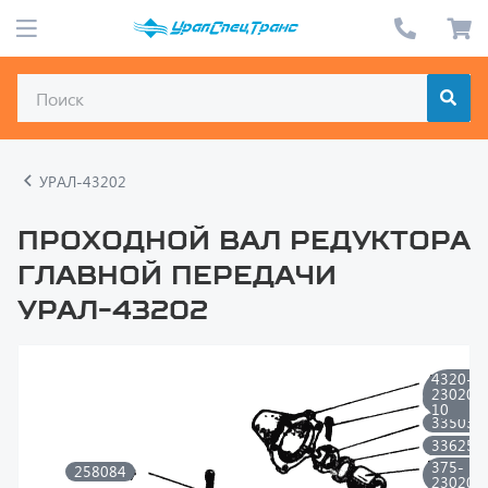
УРАЛ-43202
Проходной вал редуктора
главной передачи
УРАЛ-43202
4320-
230205
258084
10
335033
336258
375-
258084
230204
201459
335033
П29
252135
336258
П2
252005