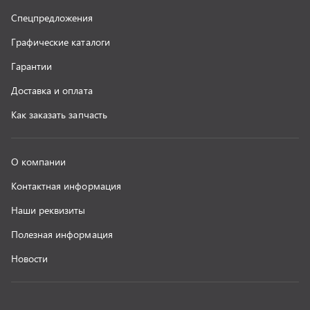
Полезная информация
Новости
г. Миасс
+7 (351) 211-16-93
+7 (3513) 53-18-18
+7 (3513) 53-19-19
+7 (992) 512-48-38
г. Миасс, Объездная дорога, д. 2/14
z@uralst.ru
ООО «УралСпецТранс»
,
2026
Политика конфиденциальности
Разработка -
ALGUS