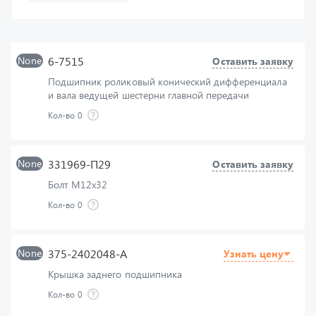
None
6-7515
Оставить заявку
Подшипник роликовый конический дифференциала
и вала ведущей шестерни главной передачи
Кол-во
0
None
331969-П29
Оставить заявку
Болт М12х32
Кол-во
0
None
375-2402048-А
Узнать цену
Крышка заднего подшипника
Кол-во
0
None
12311К1М
Оставить заявку