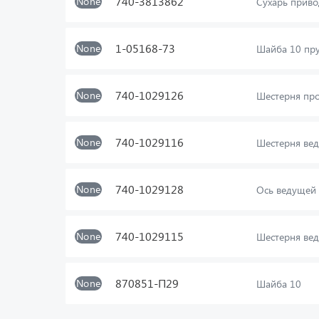
740-3813862
None
Сухарь приво
1-05168-73
None
Шайба 10 пр
740-1029126
None
Шестерня пр
740-1029116
None
Шестерня ве
740-1029128
None
Ось ведущей
740-1029115
None
Шестерня вед
870851-П29
None
Шайба 10