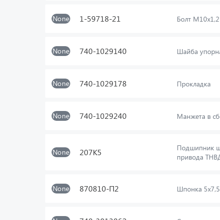
1-59718-21
None
Болт М10х1,
740-1029140
None
Шайба упорн
740-1029178
None
Прокладка
740-1029240
None
Манжета в с
Подшипник ша
207К5
None
привода ТНВ
870810-П2
None
Шпонка 5х7,5