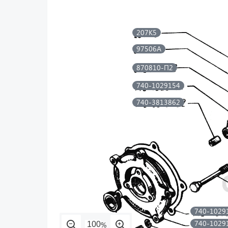
207К5
97506А
870810-П2
740-1029154
740-3813862
740-1029
740-1029240
740-1029
%