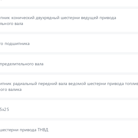
пник конический двухрядный шестерни ведущей привода
льного вала
его подшипника
пределительного вала
пник радиальный передний вала ведомой шестерни привода топли
мого валика
25х25
 шестерни привода ТНВД