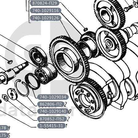
870824-П29
740-1029116
740-1029126
740-1029034
862806-П2
740-1029140
870852-П52
1-55415-31
178
175