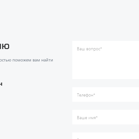
ию
Ваш вопрос
*
Телефон
*
достью поможем вам найти
Ваше имя
*
Ваша почта
Я согласен(а) с
Политикой ко
даю согласие на обработку м
ч
данных.