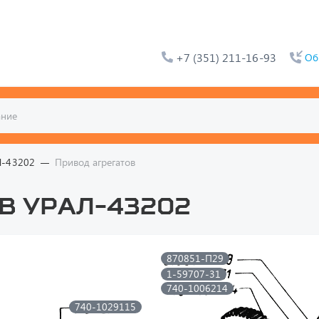
+7 (351) 211-16-93
Об
Л-43202
Привод агрегатов
в УРАЛ-43202
870851-П29
1-59707-31
740-1006214
740-1029115