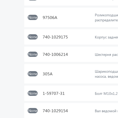
Роликоподши
97506А
None
распределите
740-1029175
None
Корпус задн
740-1006214
None
Шестерня рас
Шарикоподши
305А
None
насоса, ведо
1-59707-31
None
Болт М10х1,
740-1029154
None
Вал ведомой