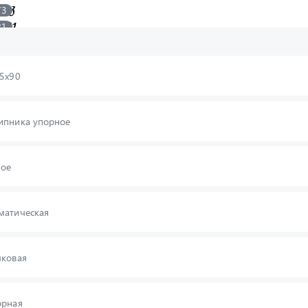
73
21
25х90
ипника упорное
ное
матическая
мковая
орная