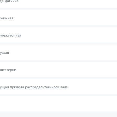
да датчика
ужинная
омежуточная
дущая
 шестерни
ущая привода распределительного вала