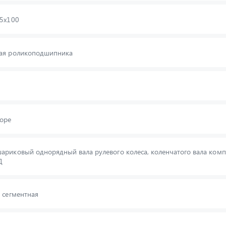
25х100
ая роликоподшипника
боре
риковый однорядный вала рулевого колеса, коленчатого вала комп
Д
 сегментная