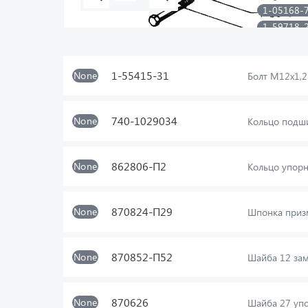
1-05168-
1-59718-
1-55415-31
None
Болт М12х1,
740-1029034
None
Кольцо подш
862806-П2
None
Кольцо упор
870824-П29
None
Шпонка приз
870852-П52
None
Шайба 12 за
870626
None
Шайба 27 уп