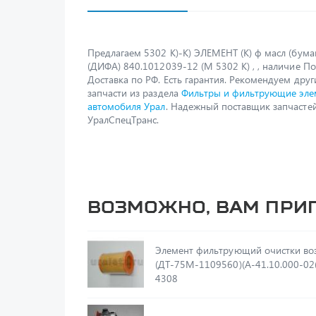
Предлагаем 5302 К)-К) ЭЛЕМЕНТ (К) ф масл (бумаг
(ДИФА) 840.1012039-12 (М 5302 К) , , наличие По
Доставка по РФ. Есть гарантия. Рекомендуем друг
запчасти из раздела
Фильтры и фильтрующие эле
автомобиля Урал
. Надежный поставщик запчастей
УралСпецТранс.
Возможно, вам при
Элемент фильтрующий очистки во
(ДТ-75М-1109560)(А-41.10.000-02(
4308