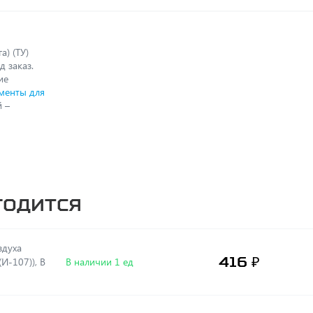
а) (ТУ)
д заказ.
ие
менты для
 –
годится
здуха
416 ₽
И-107)), В
В наличии 1 ед