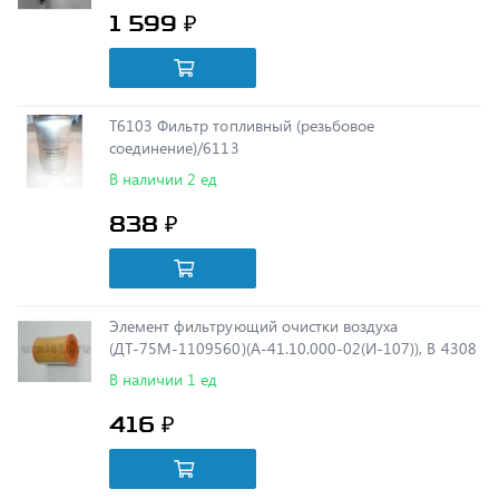
Т6103 Фильтр топливный (резьбовое
соединение)/6113
В наличии 2 ед
838 ₽
Элемент фильтрующий очистки воздуха
(ДТ-75М-1109560)(А-41.10.000-02(И-107)), В 4308
В наличии 1 ед
416 ₽
4324102227 Картридж осушителя воздуха, (DIFA)