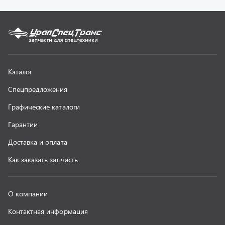
О компании
Контактная информация
Наши реквизиты
Полезная информация
Новости
г. Миасс
+7 (351) 211-16-93
+7 (3513) 53-18-18
+7 (3513) 53-19-19
+7 (992) 512-48-38
г. Миасс, Объездная дорога, д. 2/14
z@uralst.ru