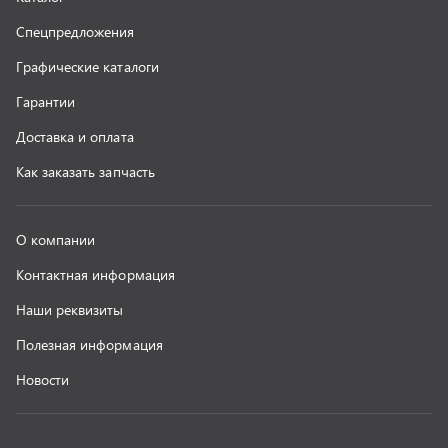
г. Миасс
+7 (351) 211-16-93
+7 (3513) 53-18-18
+7 (3513) 53-19-19
+7 (992) 512-48-38
г. Миасс, Объездная дорога, д. 2/14
z@uralst.ru
ООО «УралСпецТранс»
,
2026
Политика конфиденциальности
Разработка -
ALGUS