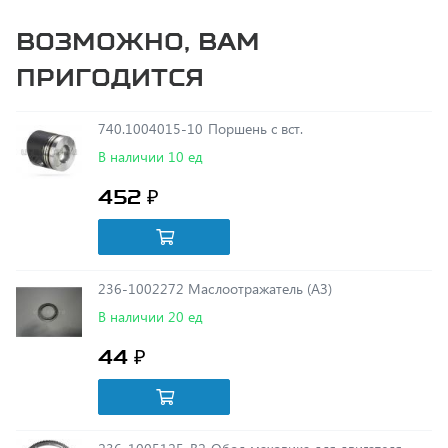
пригодится
740.1004015-10 Поршень с вст.
В наличии 10 ед
452 ₽
236-1002272 Маслоотражатель (АЗ)
В наличии 20 ед
44 ₽
236-1005125-В2 Обод маховика для двигателя
ЯМЗ-236, 238, 240 (нового образца) (132 зуба)