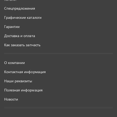
г. Миасс
+7 (351) 211-16-93
+7 (3513) 53-18-18
+7 (3513) 53-19-19
+7 (992) 512-48-38
г. Миасс, Объездная дорога, д. 2/14
z@uralst.ru
ООО «УралСпецТранс»
,
2026
Политика конфиденциальности
Разработка -
ALGUS