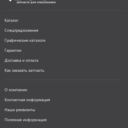
Контактная информация
Наши реквизиты
Полезная информация
Новости
г. Миасс
+7 (351) 211-16-93
+7 (3513) 53-18-18
+7 (3513) 53-19-19
+7 (992) 512-48-38
г. Миасс, Объездная дорога, д. 2/14
z@uralst.ru
ООО «УралСпецТранс»
,
2026