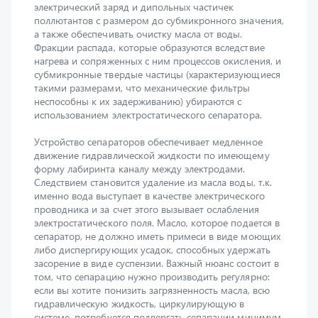
а также обеспечивать очистку масла от воды.
Фракции распада, которые образуются вследствие
нагрева и сопряженных с ним процессов окисления, и
субмикронные твердые частицы (характеризующиеся
такими размерами, что механические фильтры
неспособны к их задерживанию) убираются с
использованием электростатического сепаратора.
Устройство сепараторов обеспечивает медленное
движение гидравлической жидкости по имеющему
форму лабиринта каналу между электродами.
Следствием становится удаление из масла воды, т.к.
именно вода выступает в качестве электрического
проводника и за счет этого вызывает ослабления
электростатического поля. Масло, которое подается в
сепаратор, не должно иметь примеси в виде моющих
либо диспергирующих усадок, способных удержать
засорение в виде суспензии. Важный нюанс состоит в
том, что сепарацию нужно производить регулярно:
если вы хотите понизить загрязненность масла, всю
гидравлическую жидкость, циркулирующую в
системе, потребуется подвергать сепарации минимум
раз в двадцать четыре часа. Ключевое достоинство
сепараторов — возможность изъять из масла не