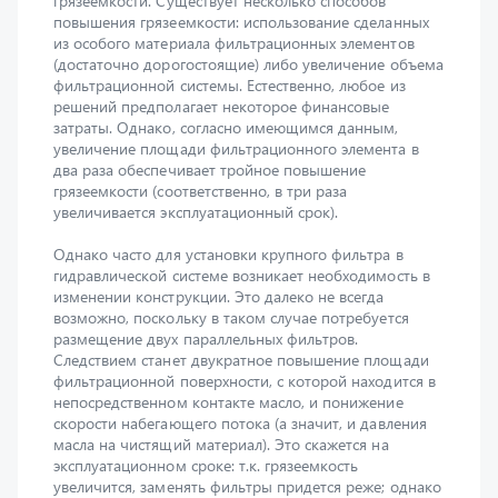
(достаточно дорогостоящие) либо увеличение объема
фильтрационной системы. Естественно, любое из
решений предполагает некоторое финансовые
затраты. Однако, согласно имеющимся данным,
увеличение площади фильтрационного элемента в
два раза обеспечивает тройное повышение
грязеемкости (соответственно, в три раза
увеличивается эксплуатационный срок).
Однако часто для установки крупного фильтра в
гидравлической системе возникает необходимость в
изменении конструкции. Это далеко не всегда
возможно, поскольку в таком случае потребуется
размещение двух параллельных фильтров.
Следствием станет двукратное повышение площади
фильтрационной поверхности, с которой находится в
непосредственном контакте масло, и понижение
скорости набегающего потока (а значит, и давления
масла на чистящий материал). Это скажется на
эксплуатационном сроке: т.к. грязеемкость
увеличится, заменять фильтры придется реже; однако
вы никак не выиграете в плане числа заменяемых
фильтров (за определенный временной промежуток).