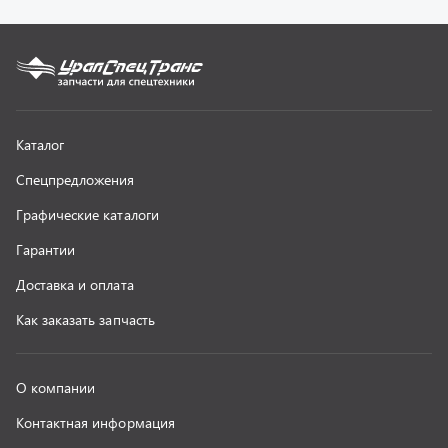
О компании
Контактная информация
Наши реквизиты
Полезная информация
Новости
г. Миасс
+7 (351) 211-16-93
+7 (3513) 53-18-18
+7 (3513) 53-19-19
+7 (992) 512-48-38
г. Миасс, Объездная дорога, д. 2/14
z@uralst.ru