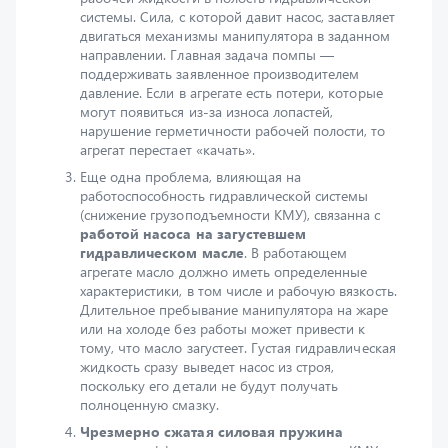
направлении. Главная задача помпы —
поддерживать заявленное производителем
давление. Если в агрегате есть потери, которые
могут появиться из-за износа лопастей,
нарушение герметичности рабочей полости, то
агрегат перестает «качать».
Еще одна проблема, влияющая на
работоспособность гидравлической системы
(снижение грузоподъемности КМУ), связанна с
работой насоса на загустевшем
гидравлическом масле
. В работающем
агрегате масло должно иметь определенные
характеристики, в том числе и рабочую вязкость.
Длительное пребывание манипулятора на жаре
или на холоде без работы может привести к
тому, что масло загустеет. Густая гидравлическая
жидкость сразу выведет насос из строя,
поскольку его детали не будут получать
полноценную смазку.
Чрезмерно сжатая силовая пружина
понижает эффективную подъемную силу КМУ.
Засорение механизма
гидромотора
,