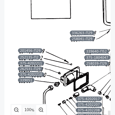
336263-П29
258041-П29
201456-П29
339640-П52
252135-П2
375-1804047
375-4202211
258039-П29
262531-П29
375-4202210
339051
375-4202017
375-4202207
%
375-4202208
375-4202206
375-4202213
375-4202215-Б