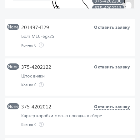
375-4202016
339039
375-
4202012
None
201497-П29
375-4202126
Оставить заявку
375-4202018
Болт М10-6gх25
375-4202074
Кол-во
0
375-4202020
None
375-4202122
Оставить заявку
Шток вилки
Кол-во
0
None
375-4202012
Оставить заявку
Картер коробки с осью поводка в сборе
Кол-во
0
None
375-4202213
Оставить заявку