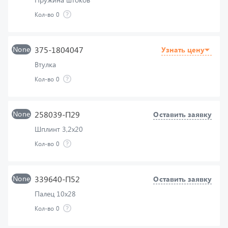
None
375-1804047
Узнать цену
Втулка
Кол-во
0
None
258039-П29
Оставить заявку
Шплинт 3,2х20
Кол-во
0
None
339640-П52
Оставить заявку
Палец 10х28
Кол-во
0
None
375-3508045
Узнать цену