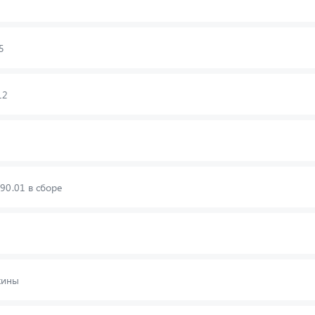
5
12
90.01 в сборе
жины