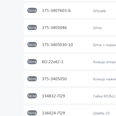
375-3407603-Б
None
Штуцер
375-3405046
None
Шток
375-3405030-10
None
Шток с поршн
КО 22х42-1
None
Кольцо опор
375-3405050
None
Кольцо нажи
334832-П29
None
Гайка М18х1,
336024-П29
None
Шайба 19