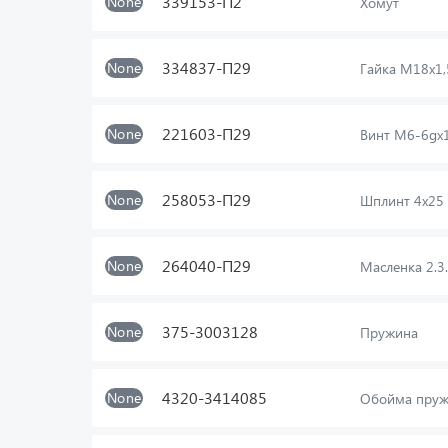
339153-П2
None
Хомут
334837-П29
None
Гайка М18х1,
221603-П29
None
Винт М6-6gх
258053-П29
None
Шплинт 4х25
264040-П29
None
Масленка 2.3.
375-3003128
None
Пружина
4320-3414085
None
Обойма пру