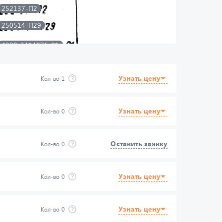
252137-П2
250514-П29
4320-3414076-01
4320-3414078
Узнать цену
Кол-во
1
221603-П29
4320-3414095
334837-П29
Узнать цену
Кол-во
0
258054-П29
Оставить заявку
339153-П2
Кол-во
0
339093-П2
Узнать цену
335058-П29
Кол-во
0
375-3405050
Узнать цену
М22х42-1
Кол-во
0