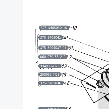
375-3405030-10
375-3405041
375-3405037-01
060-070-58-2-2
334933-П29
258053-П29
375-3405046
375-3407603-Б