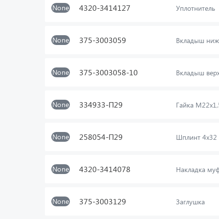
4320-3414127
None
Уплотнитель
375-3003059
None
Вкладыш ни
375-3003058-10
None
Вкладыш вер
334933-П29
None
Гайка М22х1,
258054-П29
None
Шплинт 4х32
4320-3414078
None
Накладка му
375-3003129
None
Заглушка