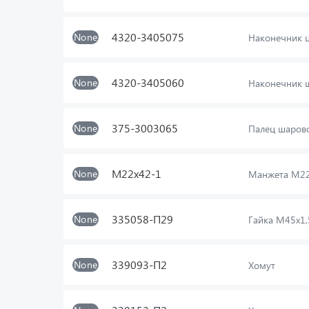
4320-3405075
None
Наконечник ц
4320-3405060
None
Наконечник ш
375-3003065
None
Палец шаров
М22х42-1
None
Манжета М22
335058-П29
None
Гайка М45х1,
339093-П2
None
Хомут