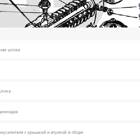
ная штока
336024-П29
штока
258054-П29
цилиндра
оусилителя с крышкой и втулкой в сборе