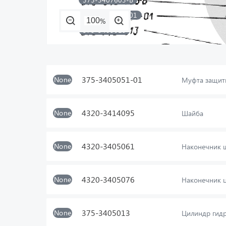
375-3405051-01
%
375-3405013
375-3405084
375-3405081
375-3405051-01
None
Муфта защит
4320-3414095
None
Шайба
4320-3405076
4320-3405061
None
Наконечник 
4320-3405075
264040-П29
4320-3405076
None
Наконечник 
334832-П29
375-3405013
None
Цилиндр гидр