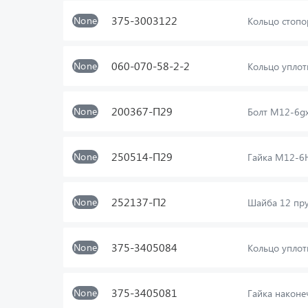
375-3003122
None
Кольцо стоп
060-070-58-2-2
None
Кольцо уплот
200367-П29
None
Болт М12-6g
250514-П29
None
Гайка М12-6
252137-П2
None
Шайба 12 пр
375-3405084
None
Кольцо уплот
375-3405081
None
Гайка наконе