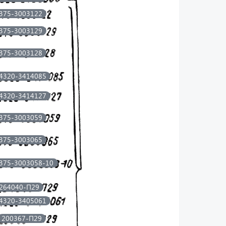
375-3003122
375-3003129
375-3003128
4320-3414085
4320-3414127
375-3003059
375-3003065
375-3003058-10
264040-П29
4320-3405061
200367-П29