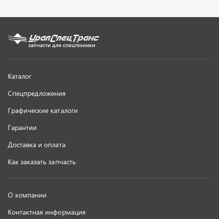
О компании
Контактная информация
Наши реквизиты
Полезная информация
Новости
г. Миасс
+7 (351) 211-16-93
+7 (3513) 53-18-18
+7 (3513) 53-19-19
+7 (992) 512-48-38
г. Миасс, Объездная дорога, д. 2/14
z@uralst.ru