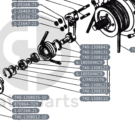
1-05168-73
1-26469-01
1-61036-27
1-21647-21
740-1308842
7
740-1308131
740-1308112
6-180504КС9
740-1308123
6-180504КС9
1/34010/76
740-1308121
740-1308131
740-1308035-10
740-1308110
870864-П29
1-07268-21
740-1308012-10