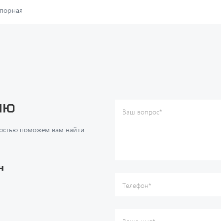
опорная
ию
Ваш вопрос
*
Телефон
*
достью поможем вам найти
Ваше имя
*
Ваша почта
Я согласен(а) с
Политикой ко
даю согласие на обработку м
ч
данных.