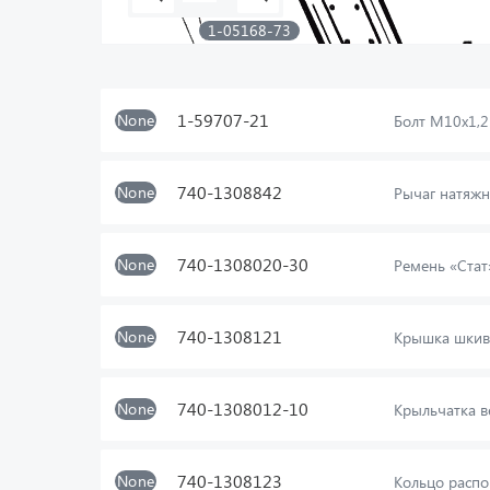
1-05168-73
1-59707-21
1-59707-21
None
Болт М10х1,
740-1308842
None
Рычаг натяжн
740-1308020-30
None
Ремень «Стат
740-1308121
None
Крышка шкив
740-1308012-10
None
Крыльчатка в
740-1308123
None
Кольцо расп