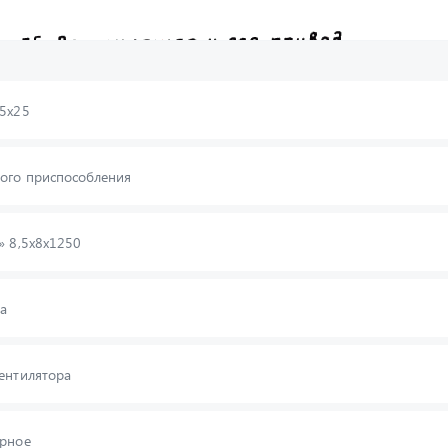
25х25
ого приспособления
» 8,5х8х1250
а
ентилятора
орное