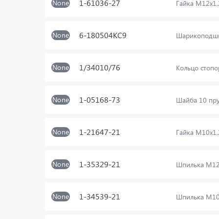
1-61036-27
None
Гайка М12х1,
6-180504КС9
None
Шарикоподши
1/34010/76
None
Кольцо стопо
1-05168-73
None
Шайба 10 пр
1-21647-21
None
Гайка М10х1,
1-35329-21
None
Шпилька М12
1-34539-21
None
Шпилька М10