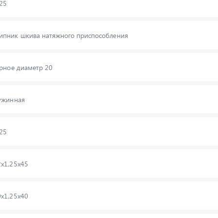
25
пник шкива натяжного приспособления
рное диаметр 20
ужинная
25
х1,25х45
х1,25х40