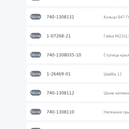
740-1308131
None
Кольцо Б47 
1-07268-21
None
Гайка М22х1,
740-1308035-10
None
Ступица кры
1-26469-01
None
Шайба 12
740-1308112
None
Шкив натяжн
740-1308110
None
Натяжное при