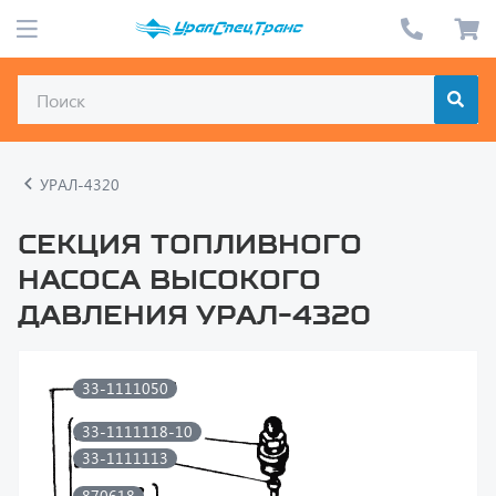
УРАЛ-4320
Секция топливного
насоса высокого
давления УРАЛ-4320
33-1111050
33-1111118-10
33-1111113
870618
870624
33-1111108