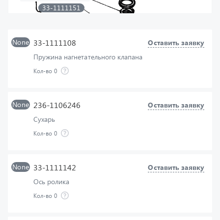
870751-П2
None
33-1111108
Оставить заявку
33-1111575
33-1111142
Пружина нагнетательного клапана
33-1111138
Кол-во
0
236-1106246
33-1111144
33-1111140
None
236-1106246
Оставить заявку
33-1111136
Сухарь
Кол-во
0
None
33-1111142
Оставить заявку
Ось ролика
Кол-во
0
None
870751-П2
Оставить заявку