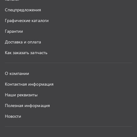
Полезная информация
Новости
г. Миасс
+7 (351) 211-16-93
+7 (3513) 53-18-18
+7 (3513) 53-19-19
+7 (992) 512-48-38
г. Миасс, Объездная дорога, д. 2/14
z@uralst.ru
ООО «УралСпецТранс»
,
2026
Политика конфиденциальности
Разработка -
ALGUS