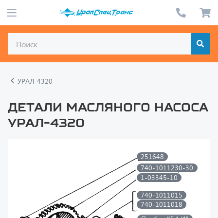
УРАЛ-4320
Детали масляного насоса
УРАЛ-4320
251648
740-1011230-30
1-03345-10
740-1011015
740-1011018
Пробка КГ 1/4"