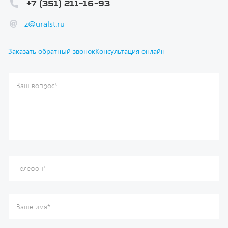
z@uralst.ru
Заказать обратный звонок
Консультация онлайн
Ваш вопрос
*
Телефон
*
Ваше имя
*
Ваша почта
Я согласен(а) с
Политикой конфиденциальности
и даю
согласие на обработку моих персональных данных.
Отправить