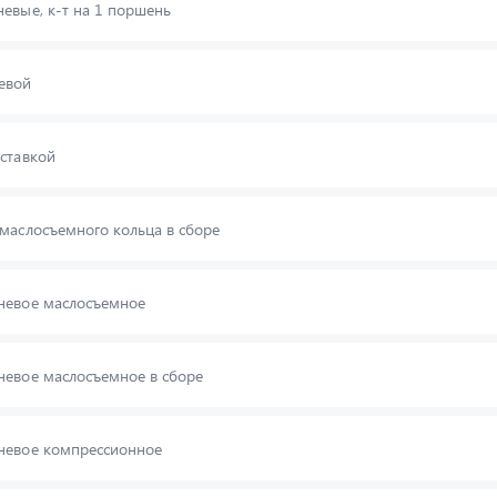
евые, к-т на 1 поршень
евой
ставкой
маслосъемного кольца в сборе
невое маслосъемное
евое маслосъемное в сборе
невое компрессионное