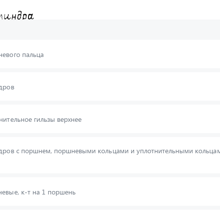
невого пальца
дров
нительное гильзы верхнее
ндров с поршнем, поршневыми кольцами и уплотнительными кольца
евые, к-т на 1 поршень