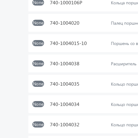
740-1000106Р
None
Кольца поршн
740-1004020
None
Палец поршн
740-1004015-10
None
Поршень со в
740-1004038
None
Расширитель 
740-1004035
None
Кольцо порш
740-1004034
None
Кольцо поршн
740-1004032
None
Кольцо порш