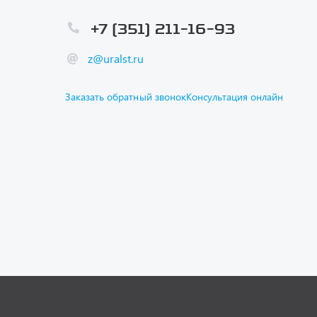
+7 (351) 211-16-93
z@uralst.ru
Заказать обратный звонок
Консультация онлайн
Каталог
Спецпре
Графичес