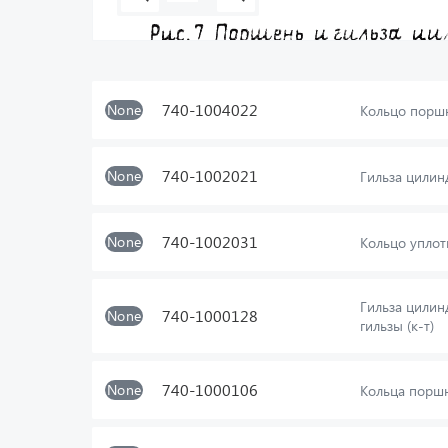
740-1004022
None
Кольцо порш
740-1002021
None
Гильза цилин
740-1002031
None
Кольцо уплот
Гильза цили
740-1000128
None
гильзы (к-т)
740-1000106
None
Кольца поршн