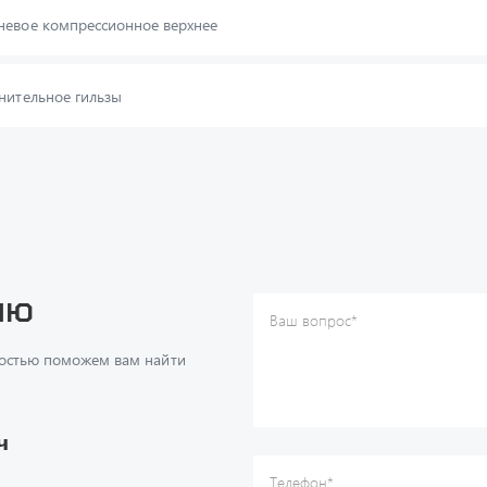
невое компрессионное верхнее
нительное гильзы
ию
Ваш вопрос
*
Телефон
*
достью поможем вам найти
Ваше имя
*
Ваша почта
Я согласен(а) с
Политикой ко
даю согласие на обработку м
ч
данных.