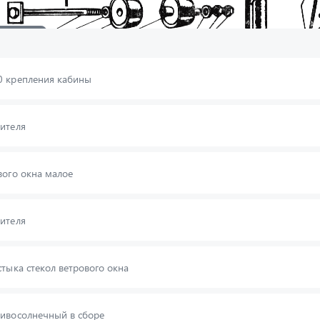
01118-02
-П29
377-6
252046-П29
01030
250558-П29
01033-Б
0 крепления кабины
ителя
вого окна малое
ителя
стыка стекол ветрового окна
ивосолнечный в сборе