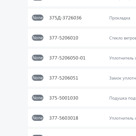
375Д-3726036
None
Прокладка
377-5206010
None
Стекло ветро
377-5206050-01
None
Уплотнитель 
377-5206051
None
Замок уплотн
375-5001030
None
Подушка подв
377-5603018
None
Уплотнитель 