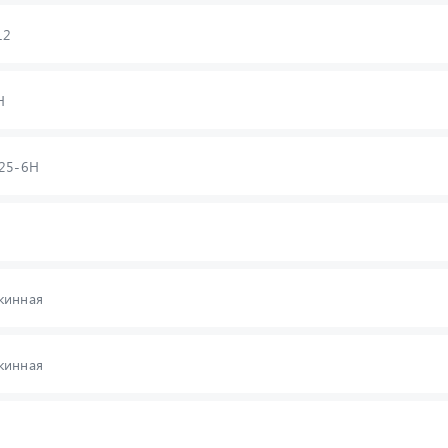
12
Н
,25-6Н
жинная
жинная