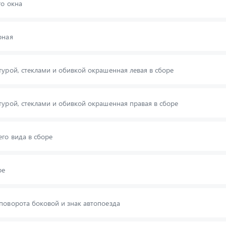
го окна
рная
турой, стеклами и обивкой окрашенная левая в сборе
турой, стеклами и обивкой окрашенная правая в сборе
его вида в сборе
ре
поворота боковой и знак автопоезда