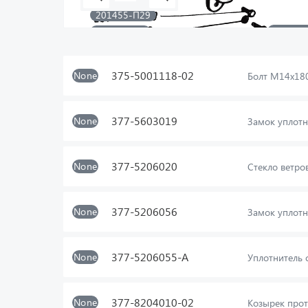
201455-П29
375-50
252135-П2
335911
201456-П29
375-50
375-50
375-5001118-02
None
Болт М14х18
377-5603019
None
Замок уплотн
377-5206020
None
Стекло ветро
377-5206056
None
Замок уплотн
377-5206055-А
None
Уплотнитель 
377-8204010-02
None
Козырек прот