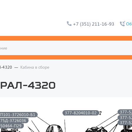
+7 (351) 211-16-93
Об
Л-4320
Кабина в сборе
УРАЛ-4320
377-5
377-8204010-02
УП101-3726010-Б1
377-5
375Д-3726036
377-5
250464-П29