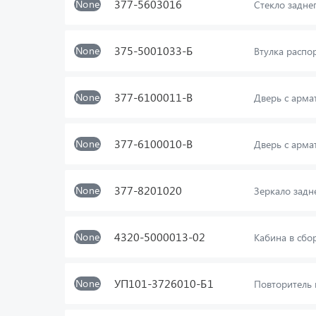
377-5603016
None
Стекло задне
375-5001033-Б
None
Втулка распо
377-6100011-В
None
Дверь с арма
377-6100010-В
None
Дверь с арма
377-8201020
None
Зеркало задн
4320-5000013-02
None
Кабина в сбо
УП101-3726010-Б1
None
Повторитель 