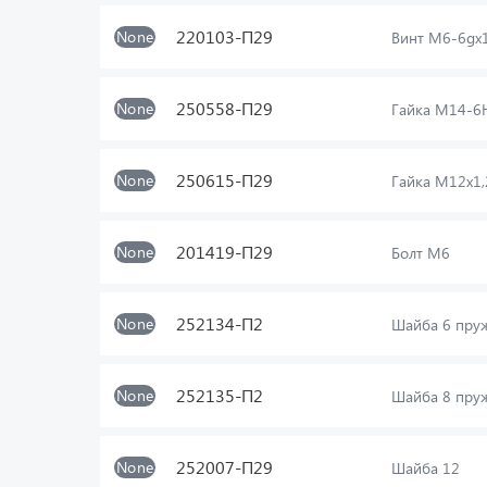
220103-П29
None
Винт М6-6gх
250558-П29
None
Гайка М14-6
250615-П29
None
Гайка М12х1
201419-П29
None
Болт М6
252134-П2
None
Шайба 6 пру
252135-П2
None
Шайба 8 пру
252007-П29
None
Шайба 12