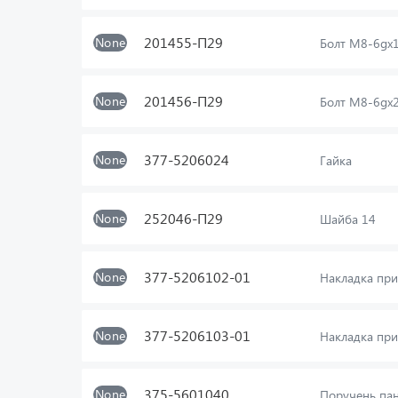
201455-П29
None
Болт М8-6gх
201456-П29
None
Болт М8-6gх
377-5206024
None
Гайка
252046-П29
None
Шайба 14
377-5206102-01
None
Накладка пр
377-5206103-01
None
Накладка пр
375-5601040
None
Поручень пан