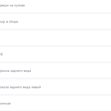
двери на кузове
ор в сборе
28
ркала заднего вида
ркала заднего вида левый
жинная