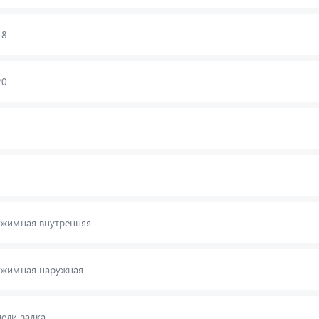
18
20
ижимная внутренняя
ижимная наружная
ели задка