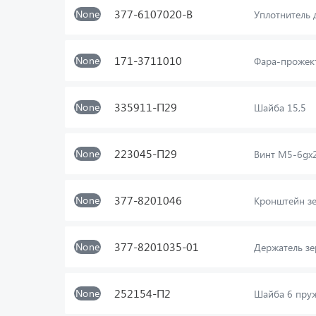
377-6107020-В
None
Уплотнитель 
171-3711010
None
Фара-прожект
335911-П29
None
Шайба 15,5
223045-П29
None
Винт М5-6gх
377-8201046
None
Кронштейн зе
377-8201035-01
None
Держатель зе
252154-П2
None
Шайба 6 пру