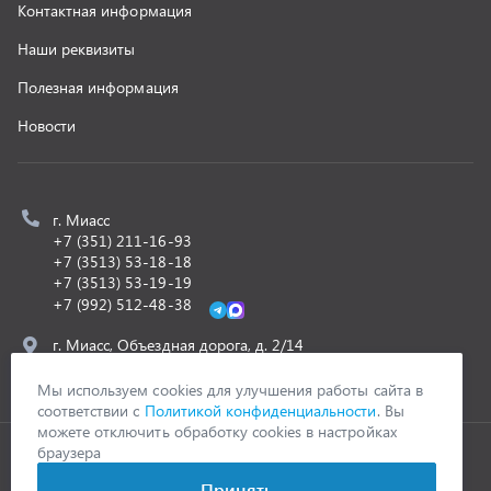
z@uralst.ru
ООО «УралСпецТранс»
,
2026
Политика конфиденциальности
Разработка -
ALGUS
Мы используем cookies для улучшения работы сайта в
соответствии с
Политикой конфиденциальности
. Вы
можете отключить обработку cookies в настройках
браузера
Принять