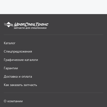
Как заказать запчасть
О компании
Контактная информация
Наши реквизиты
Полезная информация
Новости
г. Миасс
+7 (351) 211-16-93
+7 (3513) 53-18-18
+7 (3513) 53-19-19
+7 (992) 512-48-38
г. Миасс, Объездная дорога, д. 2/14