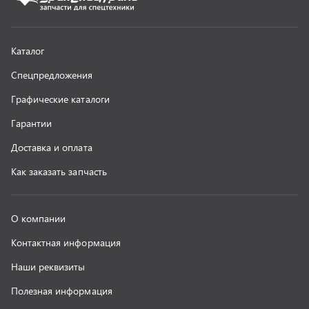
Контактная информация
Наши реквизиты
Полезная информация
Новости
г. Миасс
+7 (351) 211-16-93
+7 (3513) 53-18-18
+7 (3513) 53-19-19
+7 (992) 512-48-38
г. Миасс, Объездная дорога, д. 2/14
z@uralst.ru
ООО «УралСпецТранс»
,
2026