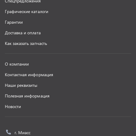
Новости
г. Миасс
+7 (351) 211-16-93
+7 (3513) 53-18-18
+7 (3513) 53-19-19
+7 (992) 512-48-38
г. Миасс, Объездная дорога, д. 2/14
z@uralst.ru
ООО «УралСпецТранс»
,
2026
Политика конфиденциальности
Разработка -
ALGUS