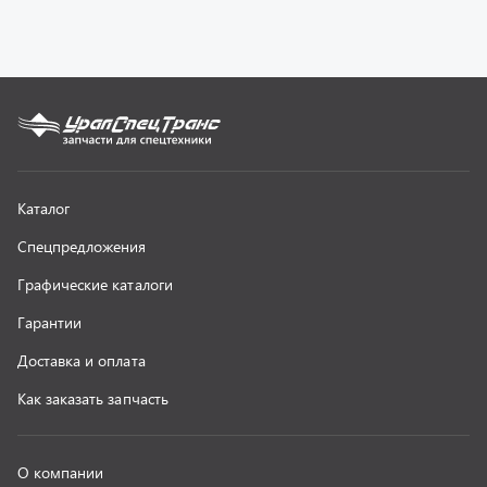
Как заказать запчасть
О компании
Контактная информация
Наши реквизиты
Полезная информация
Новости
г. Миасс
+7 (351) 211-16-93
+7 (3513) 53-18-18
+7 (3513) 53-19-19
+7 (992) 512-48-38
г. Миасс, Объездная дорога, д. 2/14