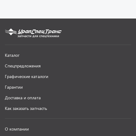
Как заказать запчасть
О компании
Контактная информация
Наши реквизиты
Полезная информация
Новости
г. Миасс
+7 (351) 211-16-93
+7 (3513) 53-18-18
+7 (3513) 53-19-19
+7 (992) 512-48-38
г. Миасс, Объездная дорога, д. 2/14