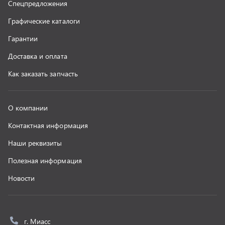
Новости
г. Миасс
+7 (351) 211-16-93
+7 (3513) 53-18-18
+7 (3513) 53-19-19
+7 (992) 512-48-38
г. Миасс, Объездная дорога, д. 2/14
z@uralst.ru
ООО «УралСпецТранс»
,
2026
Политика конфиденциальности
Разработка -
ALGUS