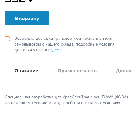
В корзину
Возможна доставка транспортной компанией или
самовывозом с нашего склада, подробные условия
доставки указаны
здесь
.
Описание
Применяемость
Доставк
Специальная разработка для УралСпецТранс оси FUWA (ФУВА)
по немецким технологиям для работы в тыжелых условиях
Предлагаем 94651L.10.2400.001 Балка оси в сборе 1850 мм
641 мм, наличие 1. Доставка по РФ. Есть гарантия.
Рекомендуем другие запчасти из раздела
Запчасти подвесок и