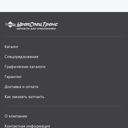
Как заказать запчасть
О компании
Контактная информация
Наши реквизиты
Полезная информация
Новости
г. Миасс
+7 (351) 211-16-93
+7 (3513) 53-18-18
+7 (3513) 53-19-19
+7 (992) 512-48-38
г. Миасс, Объездная дорога, д. 2/14
z@uralst.ru