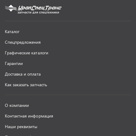
О компании
Контактная информация
Наши реквизиты
Полезная информация
Новости
г. Миасс
+7 (351) 211-16-93
+7 (3513) 53-18-18
+7 (3513) 53-19-19
+7 (992) 512-48-38
г. Миасс, Объездная дорога, д. 2/14
z@uralst.ru
ООО «УралСпецТранс»
,
2026