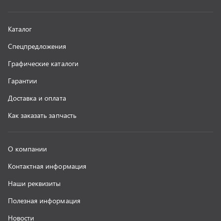
Контактная информация
Наши реквизиты
Полезная информация
Новости
г. Миасс
+7 (351) 211-16-93
+7 (3513) 53-18-18
+7 (3513) 53-19-19
+7 (992) 512-48-38
г. Миасс, Объездная дорога, д. 2/14
z@uralst.ru
ООО «УралСпецТранс»
,
2026
Политика конфиденциальности