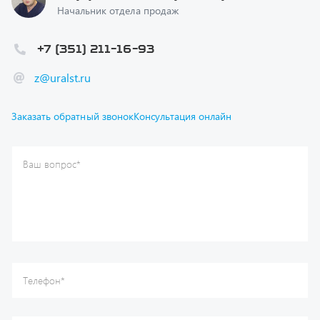
+7 (351) 211-16-93
z@uralst.ru
Заказать обратный звонок
Консультация онлайн
Ваш вопрос
*
Телефон
*
Ваше имя
*
Ваша почта
Я согласен(а) с
Политикой конфиденциальности
и даю
согласие на обработку моих персональных данных.
Отправить