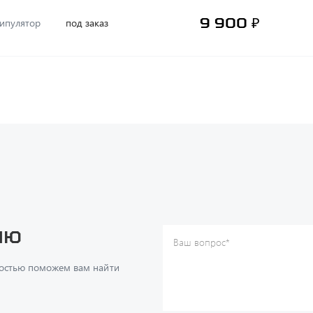
9 900 ₽
ипулятор
под заказ
ию
Ваш вопрос
*
Телефон
*
достью поможем вам найти
Ваше имя
*
Ваша почта
Я согласен(а) с
Политикой ко
даю согласие на обработку м