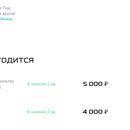
е Под
м другие
 Инман
.
.
годится
5 000 ₽
В наличии 1 ед
)
4 000 ₽
В наличии 7 ед