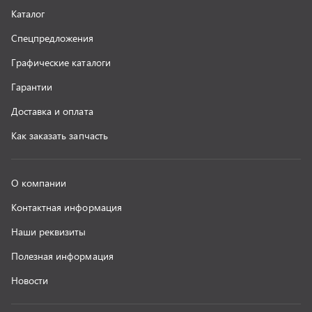
Полезная информация
Новости
г. Миасс
+7 (351) 211-16-93
+7 (3513) 53-18-18
+7 (3513) 53-19-19
+7 (992) 512-48-38
г. Миасс, Объездная дорога, д. 2/14
z@uralst.ru
ООО «УралСпецТранс»
,
2026
Политика конфиденциальности
Разработка -
ALGUS