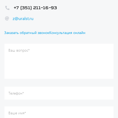
z@uralst.ru
Заказать обратный звонок
Консультация онлайн
Ваш вопрос
*
Телефон
*
Ваше имя
*
Ваша почта
Я согласен(а) с
Политикой конфиденциальности
и даю
согласие на обработку моих персональных данных.
Отправить