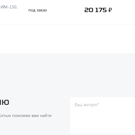
20 175 ₽
под заказ
ию
Ваш вопрос
*
Телефон
*
достью поможем вам найти
Ваше имя
*
Ваша почта
Я согласен(а) с
Политикой ко
даю согласие на обработку м