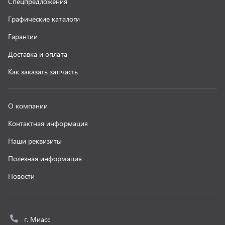
Новости
г. Миасс
+7 (351) 211-16-93
+7 (3513) 53-18-18
+7 (3513) 53-19-19
+7 (992) 512-48-38
г. Миасс, Объездная дорога, д. 2/14
z@uralst.ru
ООО «УралСпецТранс»
,
2026
Политика конфиденциальности
Разработка -
ALGUS