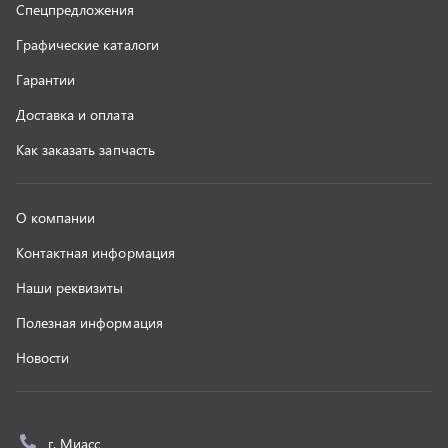
Новости
г. Миасс
+7 (351) 211-16-93
+7 (3513) 53-18-18
+7 (3513) 53-19-19
+7 (992) 512-48-38
г. Миасс, Объездная дорога, д. 2/14
z@uralst.ru
ООО «УралСпецТранс»
,
2026
Политика конфиденциальности
Разработка -
ALGUS