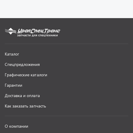
Как заказать запчасть
О компании
Контактная информация
Наши реквизиты
Полезная информация
Новости
г. Миасс
+7 (351) 211-16-93
+7 (3513) 53-18-18
+7 (3513) 53-19-19
+7 (992) 512-48-38
г. Миасс, Объездная дорога, д. 2/14