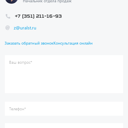
+7 (351) 211-16-93
z@uralst.ru
Заказать обратный звонок
Консультация онлайн
Ваш вопрос
*
Телефон
*
Ваше имя
*
Ваша почта
Я согласен(а) с
Политикой конфиденциальности
и даю
согласие на обработку моих персональных данных.
Отправить