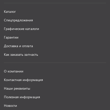
Наши реквизиты
Полезная информация
Новости
г. Миасс
+7 (351) 211-16-93
+7 (3513) 53-18-18
+7 (3513) 53-19-19
+7 (992) 512-48-38
г. Миасс, Объездная дорога, д. 2/14
z@uralst.ru
ООО «УралСпецТранс»
,
2026
Политика конфиденциальности