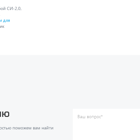
ой СИ-2,0,
.
и для
ик
ию
Ваш вопрос
*
Телефон
*
достью поможем вам найти
Ваше имя
*
Ваша почта