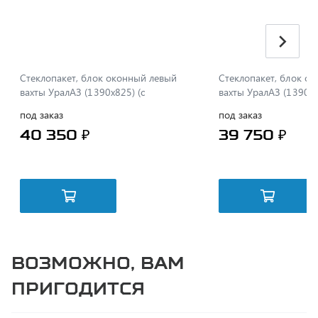
Стеклопакет, блок оконный левый
Стеклопакет, блок о
вахты УралАЗ (1390х825) (с
вахты УралАЗ (1390х
форточкой)
под заказ
под заказ
40 350 ₽
39 750 ₽
Возможно, вам
пригодится
Спецпредложение
УП 12-24М Устройство переговорное