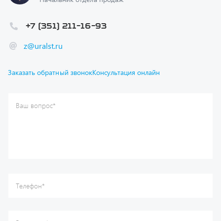
+7 (351) 211-16-93
z@uralst.ru
Заказать обратный звонок
Консультация онлайн
Ваш вопрос
*
Телефон
*
Ваше имя
*
Ваша почта
Я согласен(а) с
Политикой конфиденциальности
и даю
согласие на обработку моих персональных данных.
Отправить