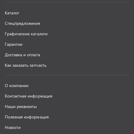
Наши реквизиты
Полезная информация
Новости
г. Миасс
+7 (351) 211-16-93
+7 (3513) 53-18-18
+7 (3513) 53-19-19
+7 (992) 512-48-38
г. Миасс, Объездная дорога, д. 2/14
z@uralst.ru
ООО «УралСпецТранс»
,
2026
Политика конфиденциальности