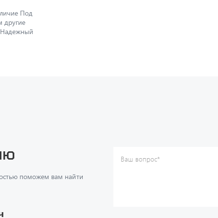
аличие Под
м другие
. Надежный
ию
Ваш вопрос
*
Телефон
*
достью поможем вам найти
Ваше имя
*
Ваша почта
Я согласен(а) с
Политикой ко
даю согласие на обработку м
ч
данных.