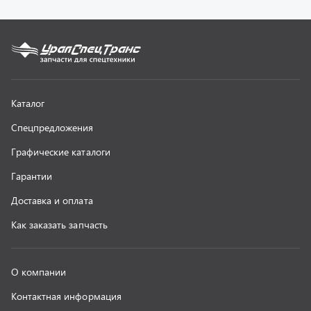
О компании
Контактная информация
Наши реквизиты
Полезная информация
Новости
г. Миасс
+7 (351) 211-16-93
+7 (3513) 53-18-18
+7 (3513) 53-19-19
+7 (992) 512-48-38
г. Миасс, Объездная дорога, д. 2/14
z@uralst.ru