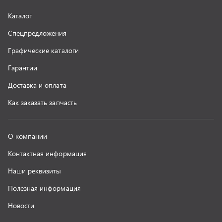
Наши реквизиты
Полезная информация
Новости
г. Миасс
+7 (351) 211-16-93
+7 (3513) 53-18-18
+7 (3513) 53-19-19
+7 (992) 512-48-38
г. Миасс, Объездная дорога, д. 2/14
z@uralst.ru
ООО «УралСпецТранс»
,
2026
Политика конфиденциальности
Разработка -
ALGUS