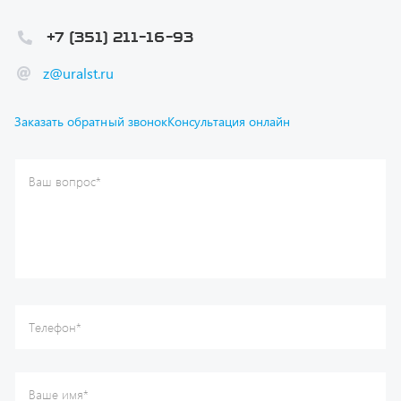
z@uralst.ru
Заказать обратный звонок
Консультация онлайн
Ваш вопрос
*
Телефон
*
Ваше имя
*
Ваша почта
Я согласен(а) с
Политикой конфиденциальности
и даю
согласие на обработку моих персональных данных.
Отправить