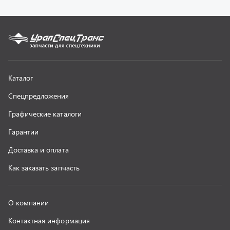
О компании
Контактная информация
Наши реквизиты
Полезная информация
Новости
г. Миасс
+7 (351) 211-16-93
+7 (3513) 53-18-18
+7 (3513) 53-19-19
+7 (992) 512-48-38
г. Миасс, Объездная дорога, д. 2/14
z@uralst.ru