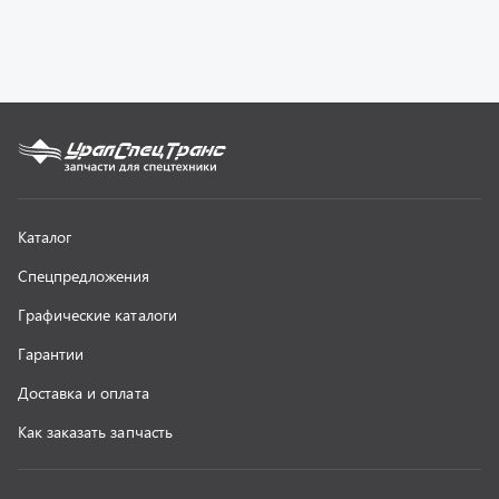
Доставка и оплата
Как заказать запчасть
О компании
Контактная информация
Наши реквизиты
Полезная информация
Новости
г. Миасс
+7 (351) 211-16-93
+7 (3513) 53-18-18
+7 (3513) 53-19-19
+7 (992) 512-48-38