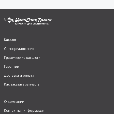
О компании
Контактная информация
Наши реквизиты
Полезная информация
Новости
г. Миасс
+7 (351) 211-16-93
+7 (3513) 53-18-18
+7 (3513) 53-19-19
+7 (992) 512-48-38
г. Миасс, Объездная дорога, д. 2/14
z@uralst.ru