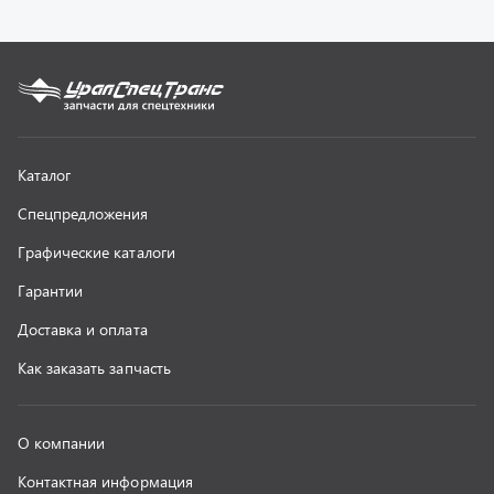
О компании
Контактная информация
Наши реквизиты
Полезная информация
Новости
г. Миасс
+7 (351) 211-16-93
+7 (3513) 53-18-18
+7 (3513) 53-19-19
+7 (992) 512-48-38
г. Миасс, Объездная дорога, д. 2/14
z@uralst.ru