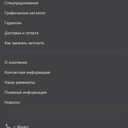
Новости
г. Миасс
+7 (351) 211-16-93
+7 (3513) 53-18-18
+7 (3513) 53-19-19
+7 (992) 512-48-38
г. Миасс, Объездная дорога, д. 2/14
z@uralst.ru
ООО «УралСпецТранс»
,
2026
Политика конфиденциальности
Разработка -
ALGUS