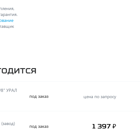
пления,
гарантия.
ование
ставщик
годится
/8" УРАЛ
под заказ
цена по запросу
ная, (завод)
1 397 ₽
под заказ