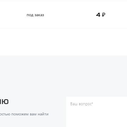
4 ₽
под заказ
ию
Ваш вопрос
*
Телефон
*
достью поможем вам найти
Ваше имя
*
Ваша почта
Я согласен(а) с
Политикой ко