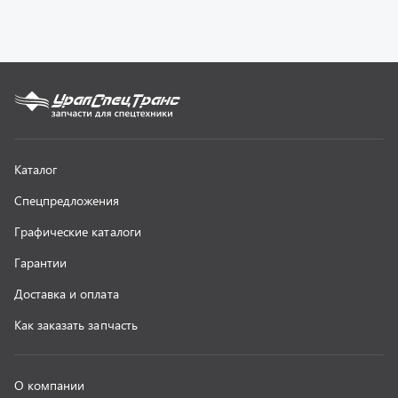
Как заказать запчасть
О компании
Контактная информация
Наши реквизиты
Полезная информация
Новости
г. Миасс
+7 (351) 211-16-93
+7 (3513) 53-18-18
+7 (3513) 53-19-19
+7 (992) 512-48-38
г. Миасс, Объездная дорога, д. 2/14